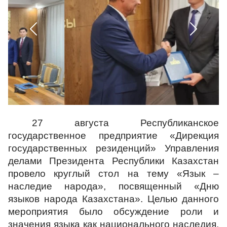
База знаний
Вакансия
Обратная связь
27 августа Республиканское
Комплаенс-служба
государственное предприятие «Дирекция
государственных резиденций» Управления
делами Президента Республики Казахстан
Адалдық алаңы
провело круглый стол на тему «Язык –
наследие народа», посвященный «Дню
языков народа Казахстана». Целью данного
Версия для слабовидящих
мероприятия было обсуждение роли и
значения языка как национального наследия.